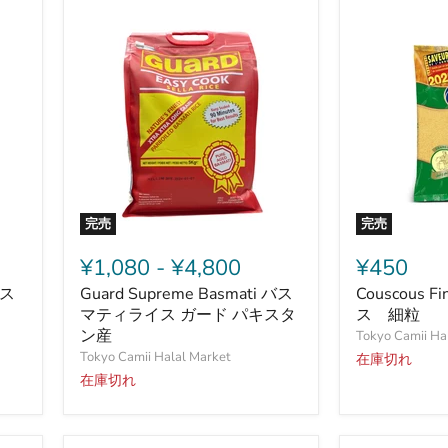
(マ
カ
ロ
ニ)500g
完売
完売
Guard
Couscous
Supreme
Fine
¥1,080
-
¥4,800
¥450
Basmati
500g
クス
Guard Supreme Basmati バス
Couscous F
バ
ク
ス
マティライス ガード パキスタ
ス
ス 細粒
マ
ク
ン産
Tokyo Camii Ha
テ
ス
Tokyo Camii Halal Market
在庫切れ
ィ
細
在庫切れ
ラ
粒
イ
ス
ガ