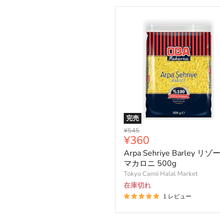
完売
Arpa
元
¥545
Sehriye
現
¥360
の
Barley
価
在
Arpa Sehriye Barley リゾ
リ
格
の
ゾ
マカロニ 500g
ー
価
Tokyo Camii Halal Market
ニ
格
在庫切れ
マ
1 レビュー
カ
ロ
ニ