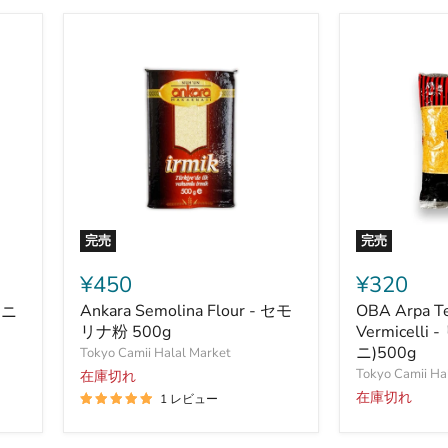
完売
完売
Ankara
OBA
Semolina
Arpa
¥450
¥320
Flour
Tel
Ankara Semolina Flour - セモ
OBA Arpa Te
ーニ
-
Sehriye
セ
リナ粉 500g
-
Vermicell
モ
Vermicelli
ニ)500g
Tokyo Camii Halal Market
リ
-
Tokyo Camii Ha
在庫切れ
ナ
リ
在庫切れ
1 レビュー
粉
ゾ
500g
ー
ニ