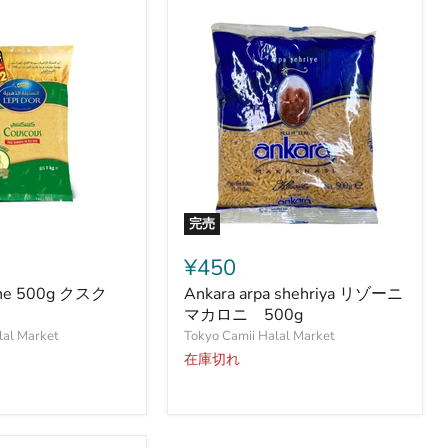
プ
用
シ
ョ
ー
ト
パ
ス
タ
米
粒
型
完売
Ankara
arpa
¥450
shehriya
ine 500g クスク
Ankara arpa shehriya リゾーニ
リ
ゾ
マカロニ 500g
ー
lal Market
Tokyo Camii Halal Market
ニ
在庫切れ
マ
カ
ロ
ニ
500g