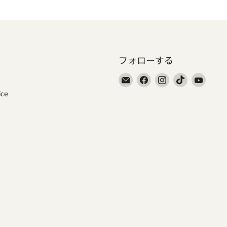
フォローする
E
Facebook
Instagram
TikTok
YouTu
メ
で
で
で
で
ice
ー
見
見
見
見
ル
つ
つ
つ
つ
で
け
け
け
け
見
て
て
て
て
つ
く
く
く
く
け
だ
だ
だ
だ
て
さ
さ
さ
さ
く
い
い
い
い
だ
さ
い