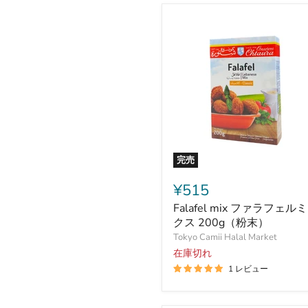
500g
完売
Falafel
mix
¥515
フ
Falafel mix ファラフェル
ァ
ラ
クス 200g（粉末）
フ
Tokyo Camii Halal Market
ェ
在庫切れ
ル
1 レビュー
ミ
ッ
ク