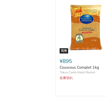
完売
Couscous
Complet
¥895
1kg
Couscous Complet 1kg
Tokyo Camii Halal Market
在庫切れ