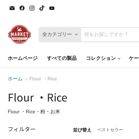
E
Facebook
Instagram
TikTok
YouTube
メ
で
で
で
で
ー
見
見
見
見
ル
つ
つ
つ
つ
で
け
け
け
け
見
て
て
て
て
全カテゴリー
つ
く
く
く
く
け
だ
だ
だ
だ
て
さ
さ
さ
さ
く
い
い
い
い
ホームページ
すべての製品
コレクション
ケー
だ
さ
い
ホーム
Flour ・Rice
Flour ・Rice
Flour ・Rice・粉・お米
フィルター
並び替え