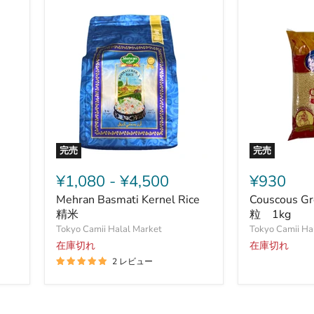
ー
ド
パ
キ
ス
タ
ン
産
完売
完売
Mehran
Couscous
Basmati
Gros
¥1,080
-
¥4,500
¥930
Kernel
ク
Mehran Basmati Kernel Rice
Couscous 
Rice
ス
精
精米
ク
粒 1kg
米
ス
Tokyo Camii Halal Market
Tokyo Camii Ha
大
在庫切れ
在庫切れ
粒
2 レビュー
1kg