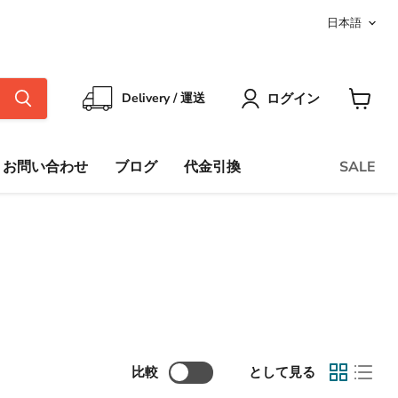
言
日本語
語
ログイン
Delivery / 運送
カ
ー
ト
を
お問い合わせ
ブログ
代金引換
SALE
見
る
比較
として見る