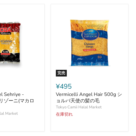
完売
Vermicelli
Angel
¥495
Hair
l Sehriye -
Vermicelli Angel Hair 500g シ
500g
i - リゾーニ(マカロ
シ
ョルバ天使の髪の毛
ョ
Tokyo Camii Halal Market
ル
lal Market
在庫切れ
バ
天
使
の