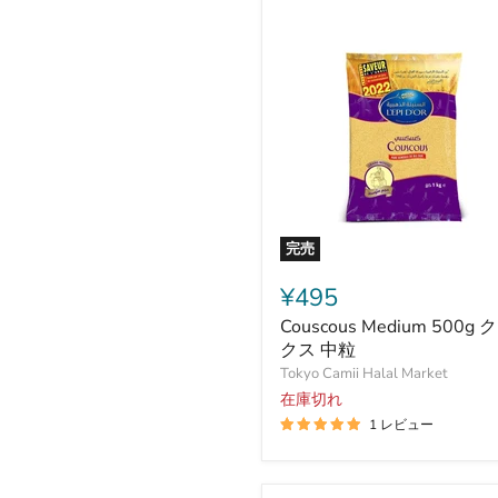
ス
200g（粉
末）
完売
Couscous
Medium
¥495
500g
Couscous Medium 500g 
ク
ス
クス 中粒
ク
Tokyo Camii Halal Market
ス
在庫切れ
中
1 レビュー
粒