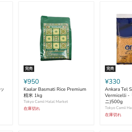
(マ
カ
ロ
ニ)500g
完売
完売
Kaalar
Ankara
Basmati
Tel
¥950
¥330
Rice
Sehriye
ミッ
Kaalar Basmati Rice Premium
Ankara Tel S
Premium
-
精
精米 1kg
Barley
Vermicell
米
Vermicelli
ニ)500g
Tokyo Camii Halal Market
1kg
-
Tokyo Camii Ha
在庫切れ
リ
在庫切れ
ゾ
ー
ニ