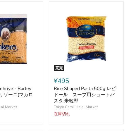
髪
の
毛
完売
Rice
Shaped
¥495
Pasta
ehriye - Barley
Rice Shaped Pasta 500g レピ
500g
i - リゾーニ(マカロ
レ
ドール スープ用ショートパ
ピ
スタ 米粒型
ド
lal Market
Tokyo Camii Halal Market
ー
在庫切れ
ル
ス
ー