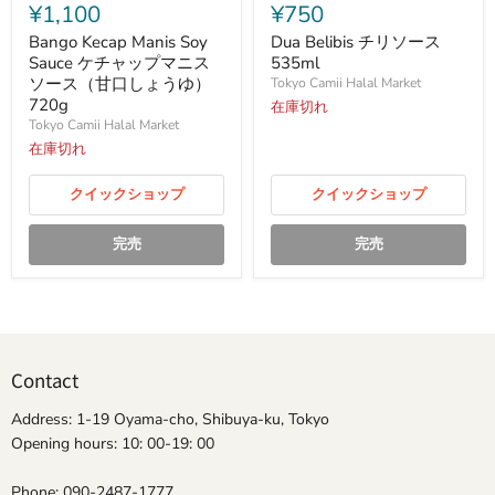
Kecap
Belibis
¥1,100
¥750
Manis
チ
Soy
リ
Bango Kecap Manis Soy
Dua Belibis チリソース
Sauce
ソ
Sauce ケチャップマニス
535ml
ケ
ー
ソース（甘口しょうゆ）
Tokyo Camii Halal Market
チ
ス
720g
在庫切れ
ャ
535ml
Tokyo Camii Halal Market
ッ
プ
在庫切れ
マ
ニ
クイックショップ
クイックショップ
ス
ソ
ー
完売
完売
ス
（甘
口
し
ょ
う
ゆ）
Contact
720g
Address: 1-19 Oyama-cho, Shibuya-ku, Tokyo
Opening hours: 10: 00-19: 00
Phone: 090-2487-1777