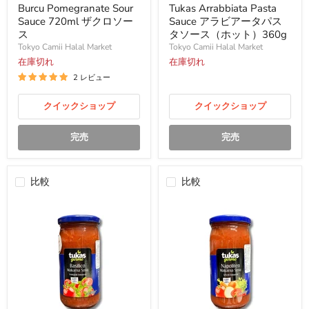
Sauce
Sauce
Burcu Pomegranate Sour
Tukas Arrabbiata Pasta
720ml
ア
Sauce 720ml ザクロソー
Sauce アラビアータパス
ザ
ラ
ス
タソース（ホット）360g
ク
ビ
Tokyo Camii Halal Market
Tokyo Camii Halal Market
ロ
ア
ソ
在庫切れ
ー
在庫切れ
ー
タ
2 レビュー
ス
パ
ス
クイックショップ
タ
クイックショップ
ソ
ー
完売
完売
ス
（ホ
ッ
ト）
比較
比較
360g