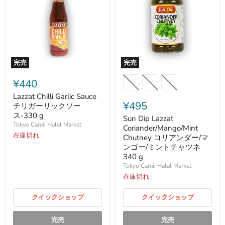
完売
完売
Lazzat
Sun
Chilli
Dip
¥440
Garlic
Lazzat
Sauce
Coriander/Mango/Mint
Lazzat Chilli Garlic Sauce
チ
Chutney
¥495
チリガーリックソー
リ
コ
ス-330 g
Sun Dip Lazzat
ガ
リ
Tokyo Camii Halal Market
ー
ア
Coriander/Mango/Mint
リ
在庫切れ
ン
Chutney コリアンダー/マ
ッ
ダ
ンゴー/ミントチャツネ
ク
ー/
340 g
ソ
マ
Tokyo Camii Halal Market
ー
ン
ス-330
ゴ
在庫切れ
g
ー/
ミ
クイックショップ
クイックショップ
ン
ト
チ
完売
完売
ャ