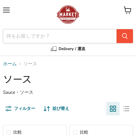
メ
カ
ニ
ー
ュ
ト
ー
を
見
る
Delivery / 運送
ホーム
ソース
ソース
Sauce・ソース
フィルター
並び替え
比較
比較