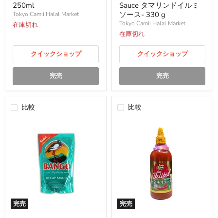
タ
250ml
Sauce タマリンドイルミ
マ
ソース- 330 g
Tokyo Camii Halal Market
リ
Tokyo Camii Halal Market
在庫切れ
ン
ド
在庫切れ
イ
ル
クイックショップ
クイックショップ
ミ
ソ
ー
完売
完売
ス-
330
g
比較
比較
完売
完売
Bango
Dua