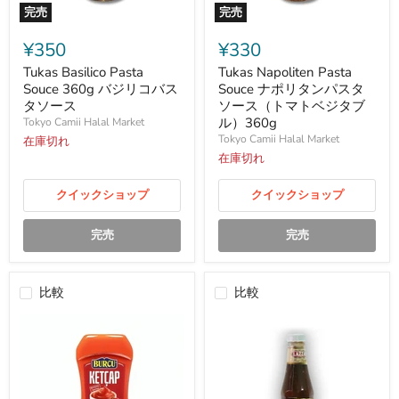
完売
完売
Tukas
Tukas
Basilico
Napoliten
¥350
¥330
Pasta
Pasta
Souce
Souce
Tukas Basilico Pasta
Tukas Napoliten Pasta
360g
ナ
Souce 360g バジリコバス
Souce ナポリタンパスタ
バ
ポ
タソース
ソース（トマトベジタブ
ジ
リ
ル）360g
Tokyo Camii Halal Market
リ
タ
Tokyo Camii Halal Market
コ
在庫切れ
ン
バ
パ
在庫切れ
ス
ス
タ
タ
クイックショップ
クイックショップ
ソ
ソ
ー
ー
ス
ス
完売
完売
（ト
マ
ト
ベ
比較
比較
ジ
タ
ブ
ル）
360g