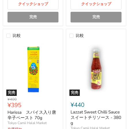
ロ
クイックショップ
ス
クイックショップ
ッ
330
プ
g
完売
完売
250ml
比較
比較
完売
完売
Harissa
Lazzat
元
¥400
ス
Sweet
現
¥440
¥395
の
パ
Chilli
価
在
イ
Sauce
Lazzat Sweet Chilli Sauce
Harissa スパイス入り唐
格
ス
ス
の
スイートチリソース - 380
辛子ペースト 70g
入
イ
g
価
Tokyo Camii Halal Market
り
ー
Tokyo Camii Halal Market