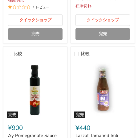
在庫切れ
唐
格
ト
辛
チ
在庫切れ
1 レビュー
子
リ
ペ
ソ
クイックショップ
クイックショップ
ー
ー
ス
ス
ト
-
完売
完売
70g
380
g
比較
比較
完売
完売
Ay
Lazzat
Pomegranate
Tamarind
¥900
¥440
Sauce
Imli
250ml
Sauce
Ay Pomegranate Sauce
Lazzat Tamarind Imli