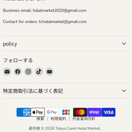
Business email: halalmarket2020@gmail.com
Contact for orders: tchalalmarket@gmail.com
policy
フォローする
E
Facebook
Instagram
TikTok
YouTube
メ
で
で
で
で
ー
見
見
見
見
特定商取引法に基づく表記
ル
つ
つ
つ
つ
で
け
け
け
け
見
て
て
て
て
つ
く
く
く
く
け
だ
だ
だ
だ
検索
利用規約
代金返却方針
て
さ
さ
さ
さ
く
い
著作権 © 2026 Tokyo Camii Halal Market。
い
い
い