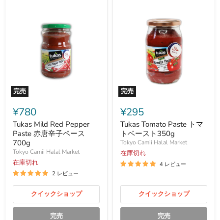
完売
完売
Tukas
Tukas
Mild
Tomato
¥780
¥295
Red
Paste
Pepper
ト
Tukas Mild Red Pepper
Tukas Tomato Paste トマ
Paste
マ
Paste 赤唐辛子ペース
トベースト350g
赤
ト
700g
Tokyo Camii Halal Market
唐
ベ
Tokyo Camii Halal Market
在庫切れ
辛
ー
子
在庫切れ
ス
4 レビュー
ペ
ト
2 レビュー
ー
350g
ス
700g
クイックショップ
クイックショップ
完売
完売