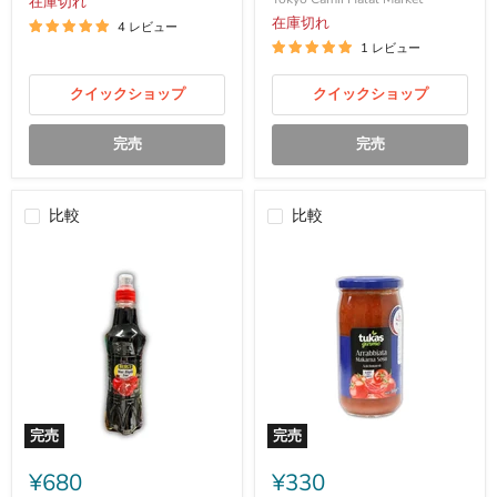
在庫切れ
ソ
子
ー
ペ
在庫切れ
4 レビュー
ス
ー
1 レビュー
1kg
ス
ト
クイックショップ
ホ
クイックショップ
ッ
ト
完売
完売
600
g
比較
比較
完売
完売
Burcu
Tukas
Pomegranate
Arrabbiata
¥680
¥330
Sour
Pasta