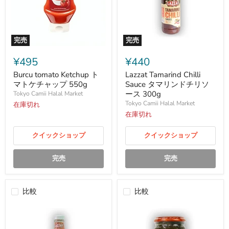
完売
完売
Burcu
Lazzat
tomato
Tamarind
¥495
¥440
Ketchup
Chilli
ト
Sauce
Burcu tomato Ketchup ト
Lazzat Tamarind Chilli
マ
タ
マトケチャップ 550g
Sauce タマリンドチリソ
ト
マ
ース 300g
Tokyo Camii Halal Market
ケ
リ
Tokyo Camii Halal Market
在庫切れ
チ
ン
ャ
ド
在庫切れ
ッ
チ
プ
リ
クイックショップ
クイックショップ
550g
ソ
ー
ス
完売
完売
300g
比較
比較