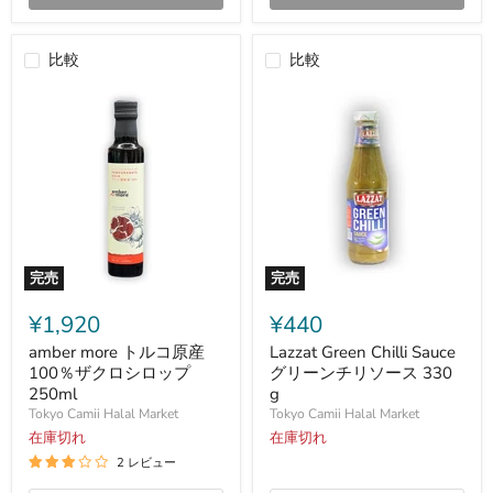
ツ
ネ
340
比較
比較
g
完売
完売
amber
Lazzat
more
Green
¥1,920
¥440
ト
Chilli
ル
Sauce
amber more トルコ原産
Lazzat Green Chilli Sauce
コ
グ
100％ザクロシロップ
グリーンチリソース 330
原
リ
250ml
g
産
ー
Tokyo Camii Halal Market
Tokyo Camii Halal Market
100％
ン
ザ
在庫切れ
チ
在庫切れ
ク
リ
2 レビュー
ロ
ソ
シ
ー