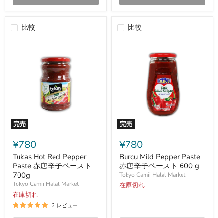
比較
比較
完売
完売
Tukas
Burcu
Hot
Mild
¥780
¥780
Red
Pepper
Pepper
Paste
Tukas Hot Red Pepper
Burcu Mild Pepper Paste
Paste
赤
Paste 赤唐辛子ペースト
赤唐辛子ペースト 600 g
赤
唐
700g
Tokyo Camii Halal Market
唐
辛
Tokyo Camii Halal Market
在庫切れ
辛
子
子
在庫切れ
ペ
ペ
ー
2 レビュー
ー
ス