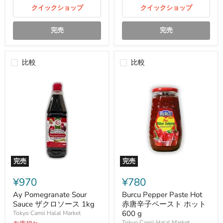
ス
ト
ト
クイックショップ
600
クイックショップ
700g
g
完売
完売
比較
比較
完売
完売
Ay
Burcu
Pomegranate
Pepper
¥970
¥780
Sour
Paste
Sauce
Hot
Ay Pomegranate Sour
Burcu Pepper Paste Hot
ザ
赤
Sauce ザクロソース 1kg
赤唐辛子ペースト ホット
ク
唐
600 g
Tokyo Camii Halal Market
ロ
辛
Tokyo Camii Halal Market