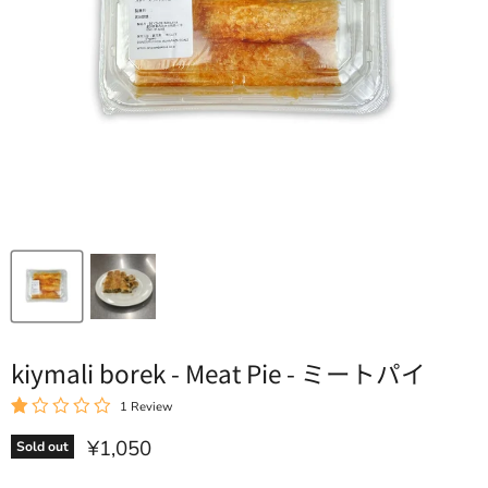
kiymali borek - Meat Pie - ミートパイ
1 Review
Current price
¥1,050
Sold out