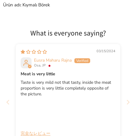
Ürün adı: Kıymalı Börek
What is everyone saying?
03/15/2024
Eusra Maharu Rajna
Osa, JP
Meat is very little
Taste is very mild not that tasty, inside the meat
proportion is very little completely opposite of
the picture.
完全なレビュー