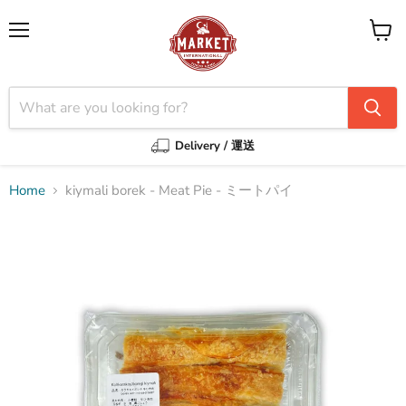
Menu
View
cart
Delivery / 運送
Home
kiymali borek - Meat Pie - ミートパイ