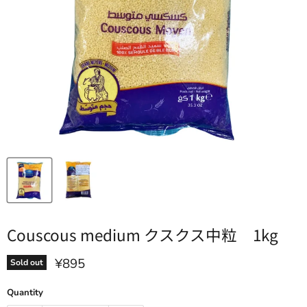
Couscous medium クスクス中粒 1kg
Current price
¥895
Sold out
Quantity