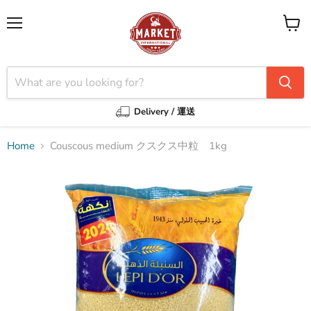
Menu
View
cart
Delivery / 運送
Home
Couscous medium クスクス中粒 1kg