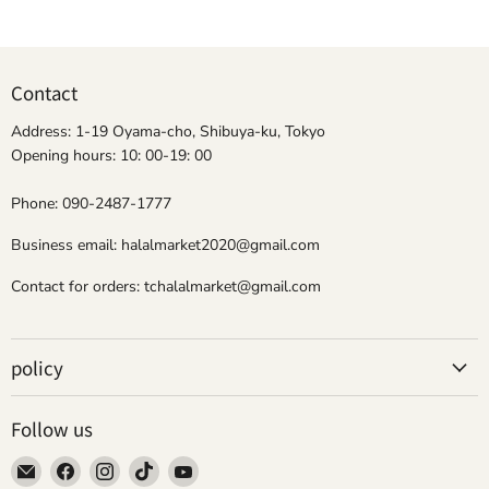
Contact
Address: 1-19 Oyama-cho, Shibuya-ku, Tokyo
Opening hours: 10: 00-19: 00
Phone: 090-2487-1777
Business email: halalmarket2020@gmail.com
Contact for orders: tchalalmarket@gmail.com
policy
Follow us
Email
Find
Find
Find
Find