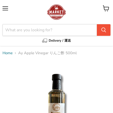
Menu
View
cart
Delivery / 運送
Home
Ay Apple Vinegar りんご酢 500ml