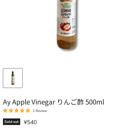
Ay Apple Vinegar りんご酢 500ml
1 Review
Current price
¥540
Sold out