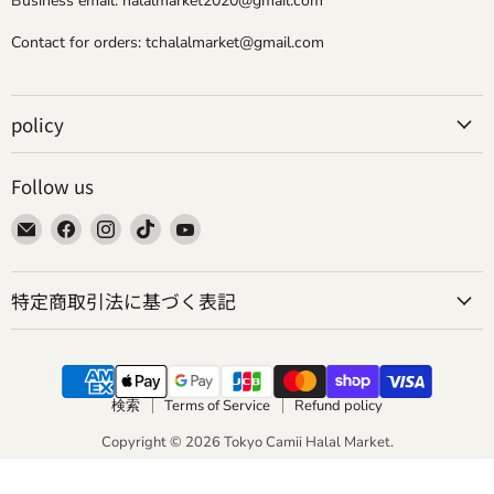
Business email: halalmarket2020@gmail.com
Contact for orders: tchalalmarket@gmail.com
policy
Follow us
Email
Find
Find
Find
Find
Tokyo
us
us
us
us
Camii
on
on
on
on
特定商取引法に基づく表記
Halal
Facebook
Instagram
TikTok
YouTube
Market
検索
Terms of Service
Refund policy
Copyright © 2026 Tokyo Camii Halal Market.
Powered by Shopify