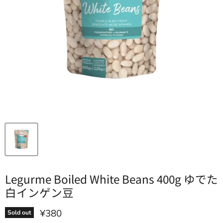
Legurme Boiled White Beans 400g ゆでた
白インゲン豆
Current price
¥380
Sold out