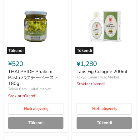
Tükendi
Tükendi
THAI
Taris
PRIDE
Fig
¥520
¥1,280
Phakchi
Cologne
Pasta
200ml
THAI PRIDE Phakchi
Taris Fig Cologne 200ml
パ
Pasta パクチーペースト
Tokyo Camii Halal Market
ク
180g
Stoklar tükendi
チ
Tokyo Camii Halal Market
ー
ペ
Stoklar tükendi
ー
ス
Hızlı alışveriş
Hızlı alışveriş
ト
180g
Tükendi
Tükendi