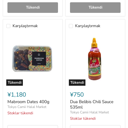
Tükendi
Tükendi
Karşılaştırmak
Karşılaştırmak
Tükendi
Tükendi
Mabroom
Dua
Dates
Belibis
¥1,180
¥750
400g
Chili
Sauce
Mabroom Dates 400g
Dua Belibis Chili Sauce
535ml
535ml
Tokyo Camii Halal Market
Tokyo Camii Halal Market
Stoklar tükendi
Stoklar tükendi