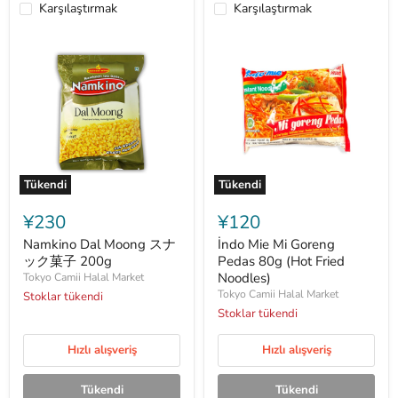
Karşılaştırmak
Karşılaştırmak
Tükendi
Tükendi
Namkino
İndo
Dal
Mie
¥230
¥120
Moong
Mi
ス
Goreng
Namkino Dal Moong スナ
İndo Mie Mi Goreng
ナ
Pedas
ック菓子 200g
Pedas 80g (Hot Fried
ッ
80g
Noodles)
Tokyo Camii Halal Market
ク
(Hot
Tokyo Camii Halal Market
Stoklar tükendi
菓
Fried
子
Noodles)
Stoklar tükendi
200g
Hızlı alışveriş
Hızlı alışveriş
Tükendi
Tükendi