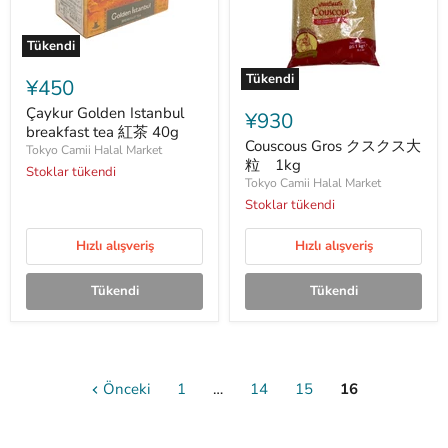
Tükendi
Çaykur
Golden
Tükendi
¥450
Istanbul
Couscous
breakfast
Çaykur Golden Istanbul
Gros
¥930
tea
ク
breakfast tea 紅茶 40g
紅
ス
Couscous Gros クスクス大
Tokyo Camii Halal Market
茶
ク
粒 1kg
Stoklar tükendi
40g
ス
Tokyo Camii Halal Market
大
Stoklar tükendi
粒
1kg
Hızlı alışveriş
Hızlı alışveriş
Tükendi
Tükendi
Önceki
1
…
14
15
16