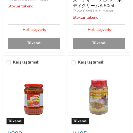
ス・ティー ハンド・ボ
ス
with
ディクリームA 50ml
ミ
Stoklar tükendi
natural
ル
olive
Tokyo Camii Halal Market
ク
oil
Stoklar tükendi
チ
イ
ョ
ー・
Hızlı alışveriş
Hızlı alışveriş
コ
エ
545g
ス・
テ
Tükendi
Tükendi
ィ
ー
ハ
ン
Karşılaştırmak
Karşılaştırmak
ド・
ボ
デ
ィ
ク
リ
ー
ム
A
50ml
Tükendi
Tükendi
TAMEK
Fried
Pepper
Red