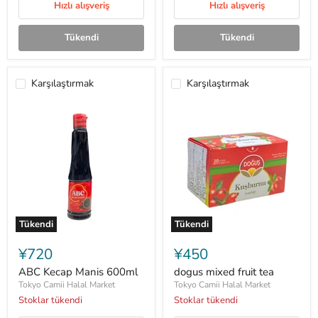
Hızlı alışveriş
Hızlı alışveriş
Tükendi
Tükendi
Karşılaştırmak
Karşılaştırmak
Tükendi
Tükendi
ABC
dogus
Kecap
mixed
¥720
¥450
Manis
fruit
600ml
tea
ABC Kecap Manis 600ml
dogus mixed fruit tea
Tokyo Camii Halal Market
Tokyo Camii Halal Market
Stoklar tükendi
Stoklar tükendi