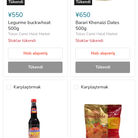
Tükendi
Tükendi
Legurme
Barari
buckwheat
Khenaizi
¥550
¥650
500g
Dates
500g
Legurme buckwheat
Barari Khenaizi Dates
500g
500g
Tokyo Camii Halal Market
Tokyo Camii Halal Market
Stoklar tükendi
Stoklar tükendi
Hızlı alışveriş
Hızlı alışveriş
Tükendi
Tükendi
Karşılaştırmak
Karşılaştırmak