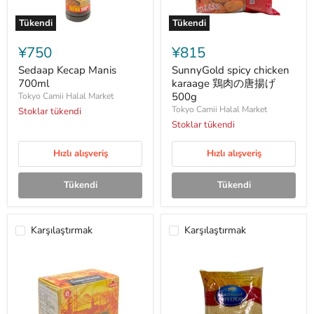
Tükendi
Tükendi
Sedaap
SunnyGold
Kecap
spicy
¥750
¥815
Manis
chicken
700ml
karaage
Sedaap Kecap Manis
SunnyGold spicy chicken
鶏
700ml
karaage 鶏肉の唐揚げ
肉
500g
Tokyo Camii Halal Market
の
Tokyo Camii Halal Market
Stoklar tükendi
唐
揚
Stoklar tükendi
げ
500g
Hızlı alışveriş
Hızlı alışveriş
Tükendi
Tükendi
Karşılaştırmak
Karşılaştırmak