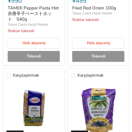
¥990
¥495
Pasta
Onion
Hot
100g
TAMEK Pepper Pasta Hot
Fried Red Onion 100g
赤
赤唐辛子ペーストホッ
Tokyo Camii Halal Market
唐
ト 540g
Stoklar tükendi
辛
Tokyo Camii Halal Market
子
ペ
Stoklar tükendi
ー
ス
Hızlı alışveriş
Hızlı alışveriş
ト
ホ
ッ
Tükendi
Tükendi
ト
540g
Karşılaştırmak
Karşılaştırmak