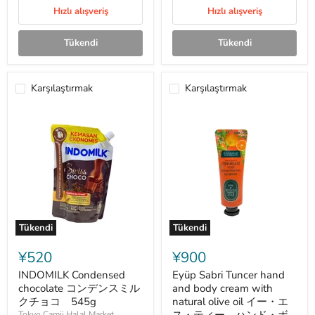
Hızlı alışveriş
Hızlı alışveriş
Tükendi
Tükendi
Karşılaştırmak
Karşılaştırmak
Tükendi
Tükendi
INDOMILK
Eyüp
Condensed
Sabri
¥520
¥900
chocolate
Tuncer
コ
hand
INDOMILK Condensed
Eyüp Sabri Tuncer hand
ン
and
chocolate コンデンスミル
and body cream with
デ
body
クチョコ 545g
natural olive oil イー・エ
ン
cream
Tokyo Camii Halal Market