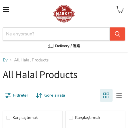
Menü
Sepeti
görünt
Delivery / 運送
Ev
All Halal Products
All Halal Products
Filtreler
Göre sırala
Karşılaştırmak
Karşılaştırmak