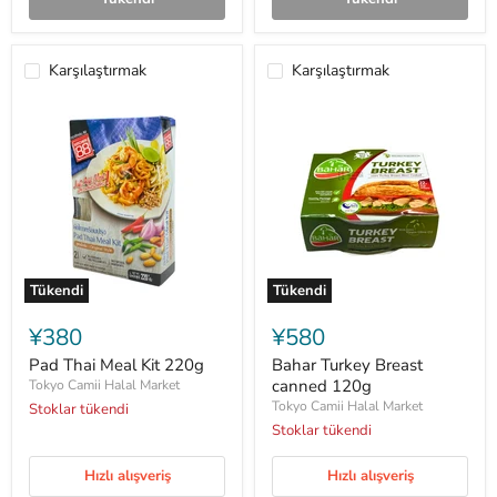
Karşılaştırmak
Karşılaştırmak
Tükendi
Tükendi
Pad
Bahar
Thai
Turkey
¥380
¥580
Meal
Breast
Kit
canned
Pad Thai Meal Kit 220g
Bahar Turkey Breast
220g
120g
canned 120g
Tokyo Camii Halal Market
Tokyo Camii Halal Market
Stoklar tükendi
Stoklar tükendi
Hızlı alışveriş
Hızlı alışveriş