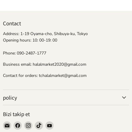
Contact
Address: 1-19 Oyama-cho, Shibuya-ku, Tokyo
Opening hours: 10: 00-19: 00
Phone: 090-2487-1777
Business email: halalmarket2020@gmail.com
Contact for orders: tchalalmarket@gmail.com
policy
Bizi takip et
Bizi
Bizi
Bizi
Bizi
Bizi
E-
Facebook&#39;de
Instagram&#39;de
TikTok&#39;de
YouTube&#39;de