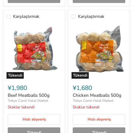
Karşılaştırmak
Karşılaştırmak
Tükendi
Tükendi
Beef
Chicken
Meatballs
Meatballs
¥1,980
¥1,680
500g
500g
Beef Meatballs 500g
Chicken Meatballs 500g
Tokyo Camii Halal Market
Tokyo Camii Halal Market
Stoklar tükendi
Stoklar tükendi
Hızlı alışveriş
Hızlı alışveriş
Tükendi
Tükendi