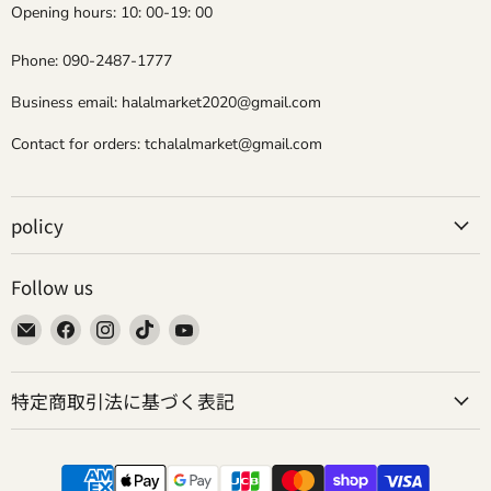
Opening hours: 10: 00-19: 00
Phone: 090-2487-1777
Business email: halalmarket2020@gmail.com
Contact for orders: tchalalmarket@gmail.com
policy
Follow us
Email
Find
Find
Find
Find
Tokyo
us
us
us
us
Camii
on
on
on
on
特定商取引法に基づく表記
Halal
Facebook
Instagram
TikTok
YouTube
Market