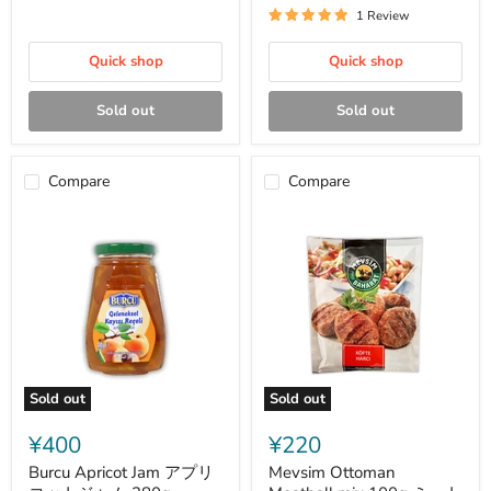
ソ
1 Review
ー
セ
Quick shop
ー
Quick shop
ジ
340g
Sold out
Sold out
Compare
Compare
Sold out
Sold out
Burcu
Mevsim
Apricot
Ottoman
¥400
¥220
Jam
Meatball
ア
mix
Burcu Apricot Jam アプリ
Mevsim Ottoman
プ
100g