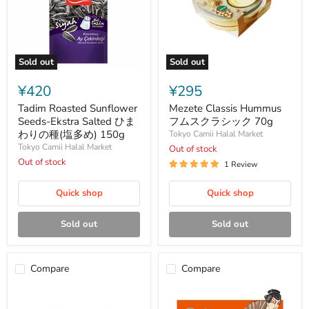
Sold out
Sold out
Tadim
Mezete
Roasted
Classis
¥420
¥295
Sunflower
Hummus
Seeds-
フ
Tadim Roasted Sunflower
Mezete Classis Hummus
Ekstra
ム
Seeds-Ekstra Salted ひま
フムスクラシック 70g
Salted
ス
わりの種(塩多め) 150g
Tokyo Camii Halal Market
ひ
ク
Tokyo Camii Halal Market
Out of stock
ま
ラ
わ
Out of stock
シ
1 Review
り
ッ
の
ク
Quick shop
Quick shop
種
70g
(塩
多
Sold out
Sold out
め)
150g
Compare
Compare