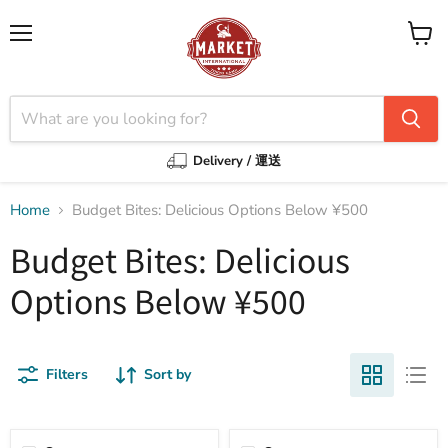
Menu
View
cart
Delivery / 運送
Home
Budget Bites: Delicious Options Below ¥500
Budget Bites: Delicious
Options Below ¥500
Filters
Sort by