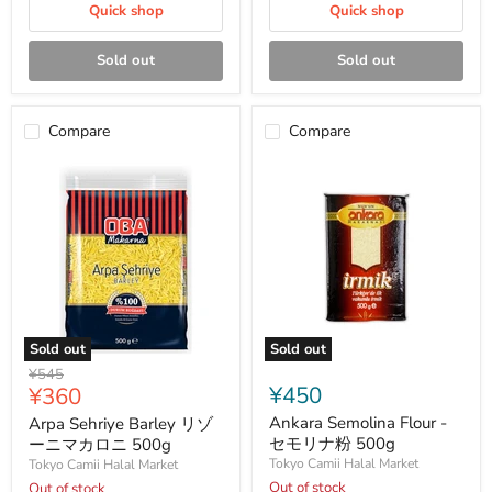
ス
ー
Quick shop
Quick shop
680g
ク
ペ
ッ
Sold out
Sold out
パ
ー
ピ
ク
Compare
Compare
ル
ス
Sold out
Sold out
Arpa
Ankara
Original
¥545
Sehriye
Semolina
Current
¥450
¥360
price
Barley
Flour
price
リ
-
Ankara Semolina Flour -
Arpa Sehriye Barley リゾ
ゾ
セ
セモリナ粉 500g
ーニマカロニ 500g
ー
モ
Tokyo Camii Halal Market
Tokyo Camii Halal Market
ニ
リ
Out of stock
Out of stock
マ
ナ