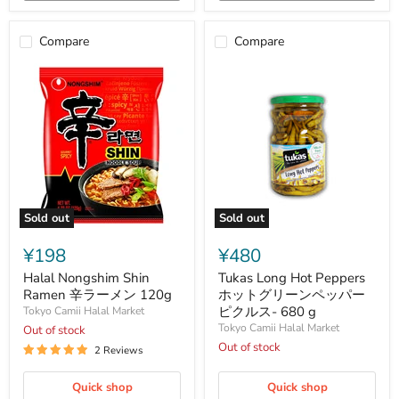
Compare
Compare
Sold out
Sold out
Halal
Tukas
Nongshim
Long
¥198
¥480
Shin
Hot
Ramen
Peppers
Halal Nongshim Shin
Tukas Long Hot Peppers
辛
ホ
Ramen 辛ラーメン 120g
ホットグリーンペッパー
ラ
ッ
ピクルス- 680 g
Tokyo Camii Halal Market
ー
ト
Tokyo Camii Halal Market
Out of stock
メ
グ
ン
リ
Out of stock
2 Reviews
120g
ー
ン
Quick shop
Quick shop
ペ