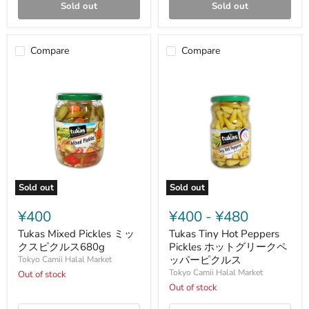
Sold out
Sold out
Compare
Compare
Sold out
Sold out
Tukas
Tukas
Mixed
Tiny
¥400
¥400
-
¥480
Pickles
Hot
ミ
Peppers
Tukas Mixed Pickles ミッ
Tukas Tiny Hot Peppers
ッ
Pickles
クスピクルス680g
Pickles ホットグリークペ
ク
ホ
ッパーピクルス
Tokyo Camii Halal Market
ス
ッ
Tokyo Camii Halal Market
Out of stock
ピ
ト
ク
グ
Out of stock
ル
リ