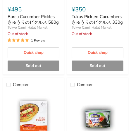
Burcu
Tukas
Cucumber
Pickled
¥495
¥350
Pickles
Cucumbers
き
き
Burcu Cucumber Pickles
Tukas Pickled Cucumbers
ゅ
ゅ
きゅうりのピクルス 580g
きゅうりのピクルス 330g
う
う
Tokyo Camii Halal Market
Tokyo Camii Halal Market
り
り
Out of stock
Out of stock
の
の
ピ
ピ
1 Review
ク
ク
ル
ル
Quick shop
Quick shop
ス
ス
580g
330g
Sold out
Sold out
Compare
Compare