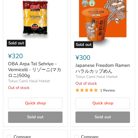
Sold out
Sold out
OBA
Japanese
Arpa
¥320
Freedom
¥300
Tel
Ramen
Sehriye
OBA Arpa Tel Sehriye -
ハ
Japanese Freedom Ramen
-
Vermicelli - リゾーニ(マカ
ラ
ハラルカップめん
Vermicelli
ル
ロニ)500g
Tokyo Camii Halal Market
-
カ
Tokyo Camii Halal Market
リ
Out of stock
ッ
ゾ
Out of stock
プ
1 Review
ー
め
ニ
ん
(マ
Quick shop
Quick shop
カ
ロ
Sold out
Sold out
ニ)500g
Compare
Compare