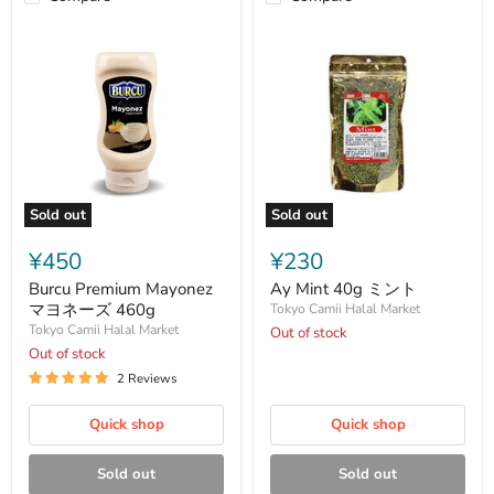
Sold out
Sold out
Burcu
Ay
Premium
Mint
¥450
¥230
Mayonez
40g
マ
ミ
Burcu Premium Mayonez
Ay Mint 40g ミント
ヨ
ン
マヨネーズ 460g
Tokyo Camii Halal Market
ネ
ト
Tokyo Camii Halal Market
Out of stock
ー
Out of stock
ズ
460g
2 Reviews
Quick shop
Quick shop
Sold out
Sold out