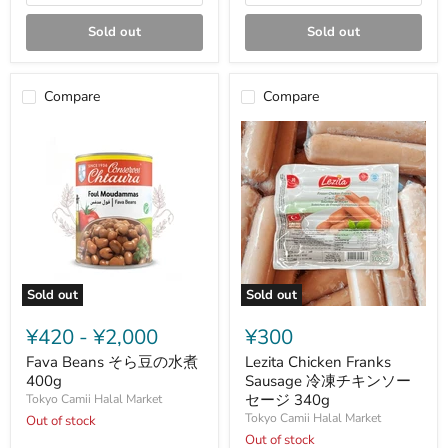
ッ
パ
Sold out
Sold out
ー
ピ
ク
ル
Compare
Compare
ス-
680
g
Sold out
Sold out
Fava
Lezita
Beans
Chicken
¥420
-
¥2,000
¥300
そ
Franks
ら
Sausage
Fava Beans そら豆の水煮
Lezita Chicken Franks
豆
冷
400g
Sausage 冷凍チキンソー
の
凍
セージ 340g
Tokyo Camii Halal Market
水
チ
Tokyo Camii Halal Market
Out of stock
煮
キ
400g
ン
Out of stock