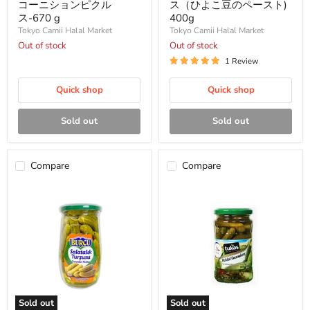
ー
ム
コーニションピクル
ス（ひよこ豆のペースト)
ニ
ス
ス-670 g
400g
シ
（ひ
Tokyo Camii Halal Market
Tokyo Camii Halal Market
ョ
よ
ン
Out of stock
こ
Out of stock
ピ
豆
1 Review
ク
の
ル
ペ
ス-670
Quick shop
ー
Quick shop
g
ス
ト)
Sold out
Sold out
400g
Compare
Compare
Sold out
Sold out