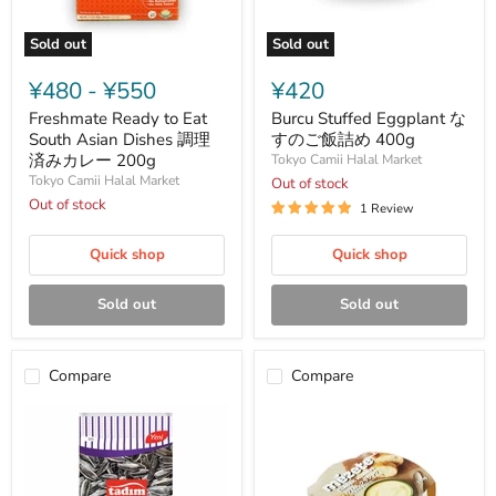
Sold out
Sold out
Freshmate
Burcu
Ready
Stuffed
¥480
-
¥550
¥420
to
Eggplant
Eat
な
Freshmate Ready to Eat
Burcu Stuffed Eggplant な
South
す
South Asian Dishes 調理
すのご飯詰め 400g
Asian
の
済みカレー 200g
Tokyo Camii Halal Market
Dishes
ご
Tokyo Camii Halal Market
Out of stock
調
飯
理
Out of stock
詰
1 Review
済
め
み
400g
Quick shop
Quick shop
カ
レ
ー
Sold out
Sold out
200g
Compare
Compare