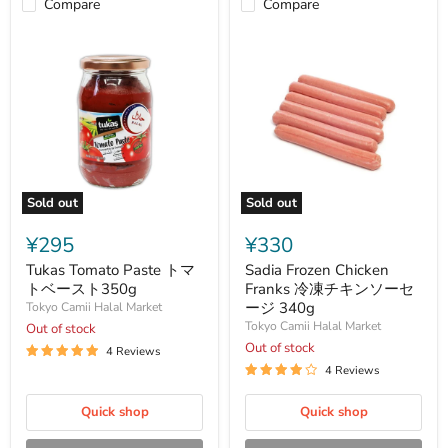
Compare
Compare
Sold out
Sold out
Tukas
Sadia
Tomato
Frozen
¥295
¥330
Paste
Chicken
ト
Franks
Tukas Tomato Paste トマ
Sadia Frozen Chicken
マ
冷
トベースト350g
Franks 冷凍チキンソーセ
ト
凍
ージ 340g
Tokyo Camii Halal Market
ベ
チ
Tokyo Camii Halal Market
Out of stock
ー
キ
ス
ン
Out of stock
4 Reviews
ト
ソ
4 Reviews
350g
ー
セ
Quick shop
ー
Quick shop
ジ
340g