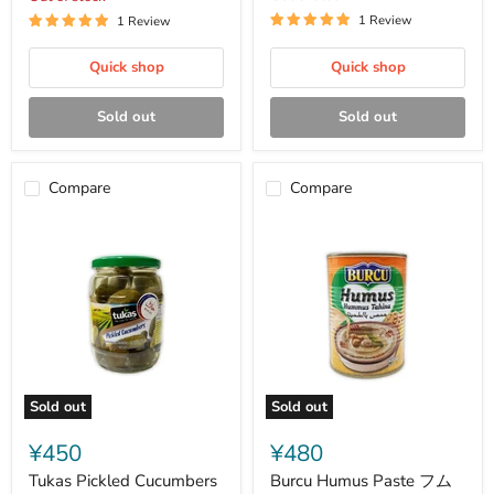
カ
粉
1 Review
1 Review
ロ
500g
ニ
Quick shop
Quick shop
500g
Sold out
Sold out
Compare
Compare
Sold out
Sold out
Tukas
Burcu
Pickled
Humus
¥450
¥480
Cucumbers
Paste
コ
フ
Tukas Pickled Cucumbers
Burcu Humus Paste フム