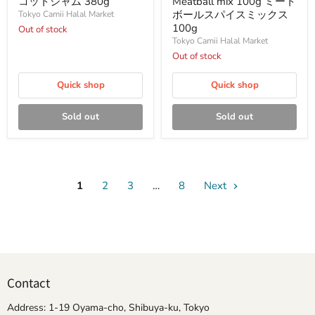
コットジャム 380g
Meatball mix 100g ミート
リ
ミ
ボールスパイスミックス
Tokyo Camii Halal Market
コ
ー
100g
Out of stock
ッ
ト
Tokyo Camii Halal Market
ト
ボ
ジ
ー
Out of stock
ャ
ル
ム
ス
Quick shop
Quick shop
380g
パ
イ
ス
Sold out
Sold out
ミ
ッ
ク
ス
100g
1
2
3
…
8
Next
Contact
Address: 1-19 Oyama-cho, Shibuya-ku, Tokyo