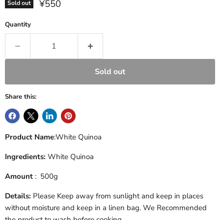
Current price
¥550
Sold out
Quantity
Sold out
Share this:
Product Name
:White Quinoa
Ingredients:
White Quinoa
Amount
:
500g
Details:
Please Keep away from sunlight and keep in places
without moisture and keep in a linen bag.
We Recommended
the product to wash before cooking.