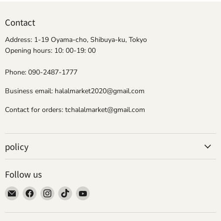
Contact
Address: 1-19 Oyama-cho, Shibuya-ku, Tokyo
Opening hours: 10: 00-19: 00
Phone: 090-2487-1777
Business email: halalmarket2020@gmail.com
Contact for orders: tchalalmarket@gmail.com
policy
Follow us
Email
Find
Find
Find
Find
Tokyo
us
us
us
us
Camii
on
on
on
on