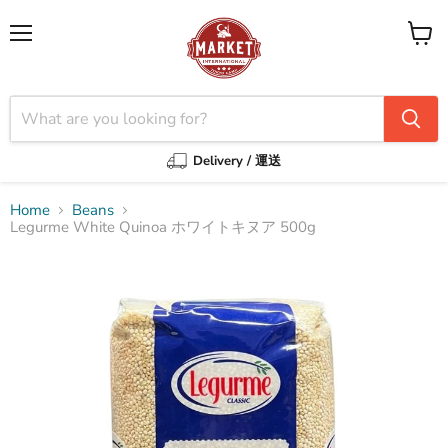
Menu
View
cart
Delivery / 運送
Home
Beans
Legurme White Quinoa ホワイトキヌア 500g