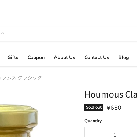
Gifts
Coupon
About Us
Contact Us
Blog
200g フムス クラシック
Houmous C
Current pri
¥650
Sold out
Quantity