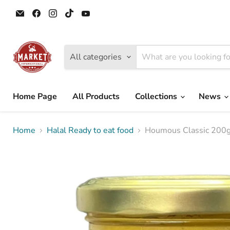
Email
Find
Find
Find
Find
Tokyo
us
us
us
us
Camii
on
on
on
on
Halal
Facebook
Instagram
TikTok
YouTube
Market
All categories
Home Page
All Products
Collections
News
Home
Halal Ready to eat food
Houmous Classic 