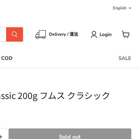
Langua
English
Login
Delivery / 運送
View
cart
COD
SALE
lassic 200g フムス クラシック
ce
Sold out